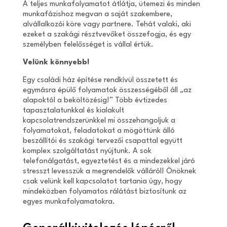
A teljes munkafolyamatot átlátja, ütemezi és minden
munkafázishoz megvan a saját szakembere,
alvállalkozói köre vagy partnere. Tehát valaki, aki
ezeket a szakági résztvevőket összefogja, és egy
személyben felelősséget is vállal értük.
Velünk könnyebb!
Egy családi ház építése rendkívül összetett és
egymásra épülő folyamatok összességéből áll „az
alapoktól a beköltözésig!” Több évtizedes
tapasztalatunkkal és kialakult
kapcsolatrendszerünkkel mi összehangoljuk a
folyamatokat, feladatokat a mögöttünk álló
beszállítói és szakági tervezői csapattal együtt
komplex szolgáltatást nyújtunk. A sok
telefonálgatást, egyeztetést és a mindezekkel járó
stresszt levesszük a megrendelők válláról! Önöknek
csak velünk kell kapcsolatot tartania úgy, hogy
mindeközben folyamatos rálátást biztosítunk az
egyes munkafolyamatokra.