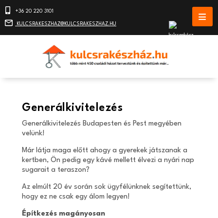
+36 20 220 3101
KULCSRAKESZHAZ@KULCSRAKESZHAZ.HU
Generálkivitelezés
Generálkivitelezés Budapesten és Pest megyében
velünk!
Már látja maga előtt ahogy a gyerekek játszanak a
kertben, Ön pedig egy kávé mellett élvezi a nyári nap
sugarait a teraszon?
Az elmúlt 20 év során sok ügyfélünknek segítettünk,
hogy ez ne csak egy álom legyen!
Építkezés magányosan