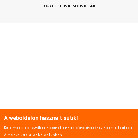
ÜGYFELEINK MONDTÁK
Kocsibeálló (m2):
Szolgáltatások
Emelet (m2):
KERTÉPÍTÉS, TÓÉPÍTÉS, KEMENCE, MEDENCE
GÉPI FÖLDMUNKA, BONTÁS
BELSŐÉPÍTÉSZET, LAKBERENDEZÉS
HITEL
Fedett terasz (m2):
ELADÓ LAKÁSOK
A weboldalon használt sütik!
Pince (m2):
© 2022 Kulcsrakészház.hu. Minden jog fenntartva.
Ez a weboldal sütiket használ annak biztosítására, hogy a legjobb
Készítette:
IDEASTYLE
élményt kapja weboldalunkon.