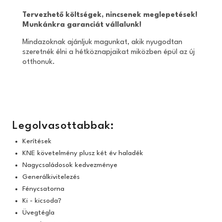
Tervezhető költségek, nincsenek meglepetések!
Munkánkra garanciát vállalunk!
Mindazoknak ajánljuk magunkat, akik nyugodtan
szeretnék élni a hétköznapjaikat miközben épül az új
otthonuk.
Legolvasottabbak:
Kerítések
KNE követelmény plusz két év haladék
Nagycsaládosok kedvezménye
Generálkivitelezés
Fénycsatorna
Ki - kicsoda?
Üvegtégla