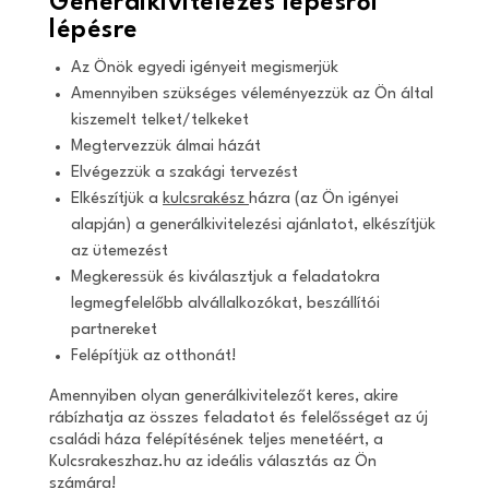
Generálkivitelezés lépésről
lépésre
Az Önök egyedi igényeit megismerjük
Amennyiben szükséges véleményezzük az Ön által
kiszemelt telket/telkeket
Megtervezzük álmai házát
Elvégezzük a szakági tervezést
Elkészítjük a
kulcsrakész
házra (az Ön igényei
alapján) a generálkivitelezési ajánlatot, elkészítjük
az ütemezést
Megkeressük és kiválasztjuk a feladatokra
legmegfelelőbb alvállalkozókat, beszállítói
partnereket
Felépítjük az otthonát!
Amennyiben olyan generálkivitelezőt keres, akire
rábízhatja az összes feladatot és felelősséget az új
családi háza felépítésének teljes menetéért, a
Kulcsrakeszhaz.hu az ideális választás az Ön
számára!