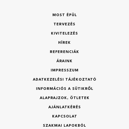
Telek mérete (m2)
MOST ÉPÜL
TERVEZÉS
KIVITELEZÉS
Elfogadom az
adatkezelési tájékoztatót
Építmény típusa:
HÍREK
REFERENCIÁK
ÁRAINK
Küldés
IMPRESSZUM
Kérjük, a hasznos alapterületeket írja be!
ADATKEZELÉSI TÁJÉKOZTATÓ
INFORMÁCIÓS A SÜTIKRŐL
Garázs (m2):
Vissza
ALAPRAJZOK, ÖTLETEK
AJÁNLATKÉRÉS
KAPCSOLAT
Földszint (m2):
SZAKMAI LAPOKBÓL