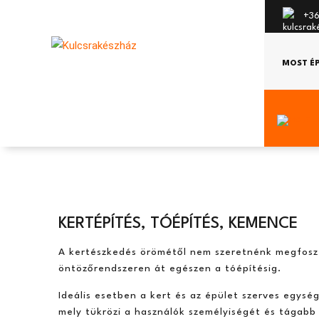
+36
MOST É
KERTÉPÍTÉS, TÓÉPÍTÉS, KEMENCE
A kertészkedés örömétől nem szeretnénk megfoszta
öntözőrendszeren át egészen a tóépítésig.
Ideális esetben a kert és az épület szerves egysé
mely tükrözi a használók személyiségét és tágabb 