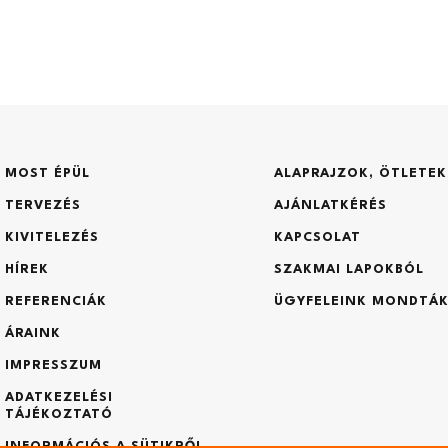
1
1
2
2
3
3
Hossz (m)
Telek m
hitel
CSOK
MOST ÉPÜL
ALAPRAJZOK, ÖTLETEK
TERVEZÉS
AJÁNLATKÉRÉS
Építmén
Építés tervezett időpontja?
KIVITELEZÉS
KAPCSOLAT
HÍREK
SZAKMAI LAPOKBÓL
REFERENCIÁK
ÜGYFELEINK MONDTÁ
Földszint (m2):
Emelet (m2):
ÁRAINK
IMPRESSZUM
ADATKEZELÉSI
TÁJÉKOZTATÓ
Kocsibeálló (m2):
Fedett terasz (m2):
INFORMÁCIÓS A SÜTIKRŐL