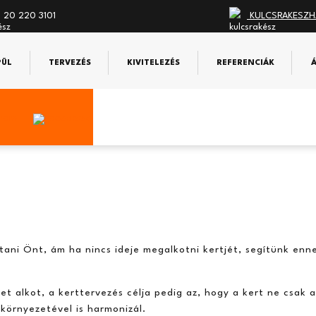
 20 220 3101
KULCSRAKESZH
PÜL
TERVEZÉS
KIVITELEZÉS
REFERENCIÁK
ni Önt, ám ha nincs ideje megalkotni kertjét, segítünk enne
get alkot, a kerttervezés célja pedig az, hogy a kert ne csak
környezetével is harmonizál.