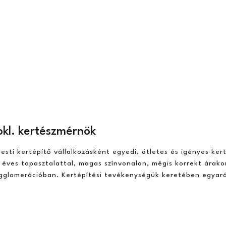
kl. kertészmérnök
sti kertépítő vállalkozásként egyedi, ötletes és igényes kert
15 éves tapasztalattal, magas színvonalon, mégis korrekt árako
agglomerációban. Kertépítési tevékenységük keretében egyarán