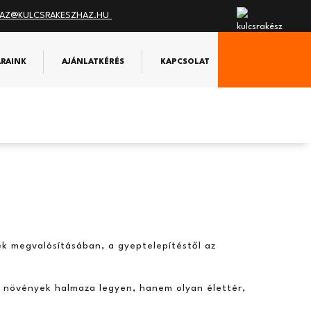
AZ@KULCSRAKESZHAZ.HU
ÁRAINK
AJÁNLATKÉRÉS
KAPCSOLAT
k megvalósításában, a gyeptelepítéstől az
 a növények halmaza legyen, hanem olyan élettér,