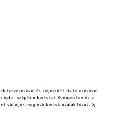
ek tervezésével és teljeskörű kivitelezésével
n építi- szépíti a kerteket Budapesten és a
t vállalják meglévő kertek átalakítását, új