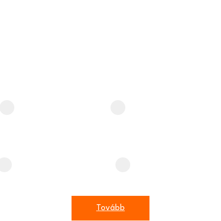
Email címem
*
építkezésen láttam
interneten
Építési engedélyem / tervem
Nincs
Van
Tovább