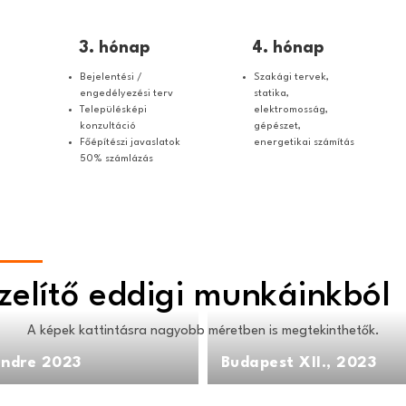
3. hónap
4. hónap
Bejelentési /
Szakági tervek,
engedélyezési terv
statika,
Településképi
elektromosság,
konzultáció
gépészet,
Főépítészi javaslatok
energetikai számítás
50% számlázás
Ízelítő eddigi munkáinkból
A képek kattintásra nagyobb méretben is megtekinthetők.
endre 2023
Budapest XII., 2023