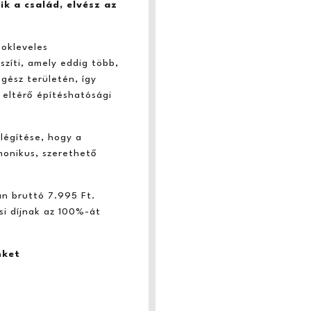
ik a család, elvész az
 okleveles
szíti, amely eddig több,
gész területén, így
 eltérő építéshatósági
légítése, hogy a
onikus, szerethető
án bruttó 7.995 Ft.
si díjnak az 100%-át
nket