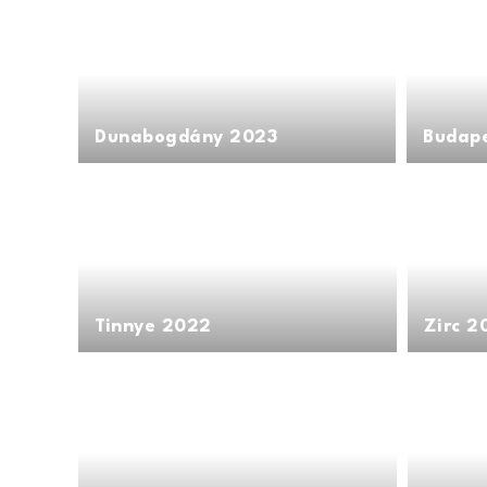
Dunabogdány 2023
Budap
Tinnye 2022
Zirc 2