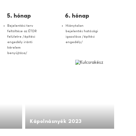
5. hónap
6. hónap
Bejelentési terv
Hiánytalan
feltöltése az ÉTDR
bejelentés hatósági
felületre /építési
igazolása /építési
engedély iránti
engedély/
kérelem
benyújtása/
Kápolnásnyék 2023