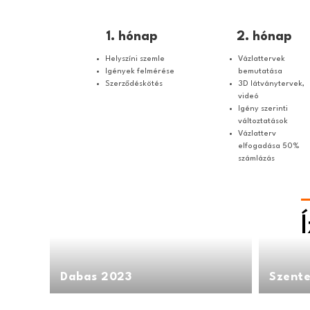
1. hónap
2. hónap
Helyszíni szemle
Vázlattervek
Igények felmérése
bemutatása
Szerződéskötés
3D látványtervek,
videó
Igény szerinti
változtatások
Vázlatterv
elfogadása 50%
számlázás
Dabas 2023
Szent