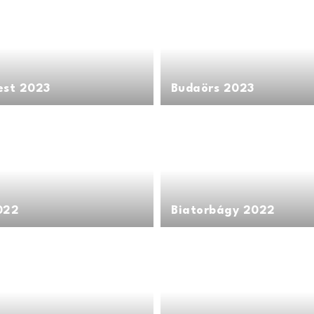
est 2023
Budaörs 2023
022
Biatorbágy 2022