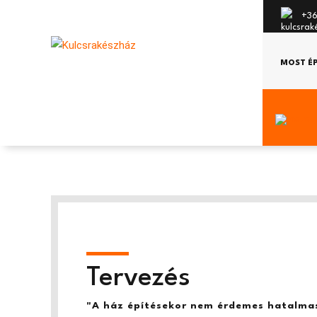
+36
MOST É
Tervezés
"A ház építésekor nem érdemes hatalmas