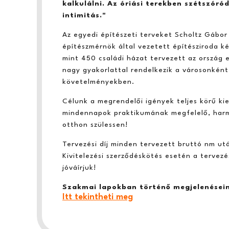
kalkulálni. Az óriási terekben szétszóród
intimitás."
Az egyedi építészeti terveket Scholtz Gábor
építészmérnök által vezetett építésziroda ké
mint 450 családi házat tervezett az ország e
nagy gyakorlattal rendelkezik a városonként
követelményekben.
Célunk a megrendelői igények teljes körű kie
mindennapok praktikumának megfelelő, harm
otthon szülessen!
Tervezési díj minden tervezett bruttó nm ut
Kivitelezési szerződéskötés esetén a tervezé
jóváírjuk!
Szakmai lapokban történő megjelenései
Itt tekintheti meg