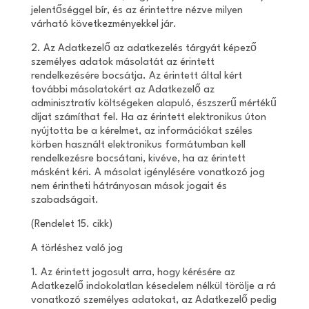
jelentőséggel bír, és az érintettre nézve milyen
várható következményekkel jár.
2. Az Adatkezelő az adatkezelés tárgyát képező
személyes adatok másolatát az érintett
rendelkezésére bocsátja. Az érintett által kért
további másolatokért az Adatkezelő az
adminisztratív költségeken alapuló, észszerű mértékű
díjat számíthat fel. Ha az érintett elektronikus úton
nyújtotta be a kérelmet, az információkat széles
körben használt elektronikus formátumban kell
rendelkezésre bocsátani, kivéve, ha az érintett
másként kéri. A másolat igénylésére vonatkozó jog
nem érintheti hátrányosan mások jogait és
szabadságait.
(Rendelet 15. cikk)
A törléshez való jog
1. Az érintett jogosult arra, hogy kérésére az
Adatkezelő indokolatlan késedelem nélkül törölje a rá
vonatkozó személyes adatokat, az Adatkezelő pedig