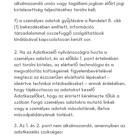
alkalmazandó uniós vagy tagállami jogban előírt jogi
kötelezettség teljesítéséhez törölni kell;
f) a személyes adatok gyűjtésére a Rendelet 8. cikk
(1) bekezdésében említett, információs
társadalommal összefüggő szolgáltatások
kínálásával kapcsolatosan került sor.
2. Ha az Adatkezelő nyilvánosságra hozta a
személyes adatot, és az előbbi 1. pont értelmében
azt törölni köteles, az elérhető technológia és a
megvalósítás költségeinek figyelembevételével
megteszi az észszerűen elvárható lépéseket –
ideértve technikai intézkedéseket – annak érdekében,
hogy tájékoztassa az adatokat kezelő
Adatkezelőket, hogy az érintett kérelmezte tőlük a
szóban forgó személyes adatokra mutató linkek
vagy e személyes adatok másolatának, illetve
másodpéldányának törlését.
3. Az 1. és 2. pont nem alkalmazandó, amennyiben az
adatkezelés szükséges: