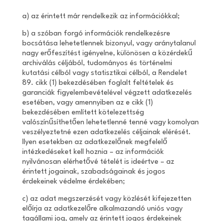
a) az érintett már rendelkezik az információkkal;
b) a szóban forgó információk rendelkezésre
bocsátása lehetetlennek bizonyul, vagy aránytalanul
nagy erőfeszítést igényelne, különösen a közérdekű
archiválás céljából, tudományos és történelmi
kutatási célból vagy statisztikai célból, a Rendelet
89. cikk (1) bekezdésében foglalt feltételek és
garanciák figyelembevételével végzett adatkezelés
esetében, vagy amennyiben az e cikk (1)
bekezdésében említett kötelezettség
valószínűsíthetően lehetetlenné tenné vagy komolyan
veszélyeztetné ezen adatkezelés céljainak elérését.
Ilyen esetekben az adatkezelőnek megfelelő
intézkedéseket kell hoznia – az információk
nyilvánosan elérhetővé tételét is ideértve – az
érintett jogainak, szabadságainak és jogos
érdekeinek védelme érdekében;
c) az adat megszerzését vagy közlését kifejezetten
előírja az adatkezelőre alkalmazandó uniós vagy
tagállami jog, amely az érintett jogos érdekeinek