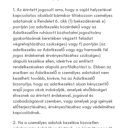
1. Az érintett jogosult arra, hogy a saját helyzetével
kapcsolatos okokból bármikor tiltakozzon személyes
adatainak a Rendelet 6. cikk (1) bekezdésének e)
pontján (az adatkezelés közérdekű vagy az
Adatkezelőre ruházott közhatalmi jogosítvány
gyakorlásának keretében végzett feladat
végrehajtásához szükséges) vagy f) pontján (az
adatkezelés az Adatkezelő vagy egy harmadik fél
jogos érdekeinek érvényesítéséhez szükséges)
alapuló kezelése ellen, ideértve az említett
rendelkezéseken alapuló profilalkotást is. Ebben az
esetben az Adatkezelő a személyes adatokat nem
kezelheti tovább, kivéve, ha az Adatkezelő
bizonyítja, hogy az adatkezelést olyan kényszerítő
erejű jogos okok indokolják, amelyek elsőbbséget
élveznek az érintett érdekeivel, jogaival és
szabadságaival szemben, vagy amelyek jogi igények
előterjesztéséhez, érvényesítéséhez vagy védelméhez
kapcsolódnak.
2. Ha a személyes adatok kezelése közvetlen