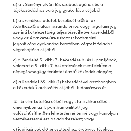
a) a véleménynyilvánítás szabadságához és a
tájékozódáshoz való jog gyakorlása céljából;
b) a személyes adatok kezelését előíró, az
Adatkezelőre alkalmazandó uniós vagy tagállami jog
szerinti kötelezettség teljesítése, illetve közérdekből
vagy az Adatkezelőre ruházott közhatalmi
jogosítvány gyakorlása keretében végzett feladat
végrehajtása céljából;
c) a Rendelet 9. cikk (2) bekezdése h) és i) pontjának,
valamint a 9. cikk (3) bekezdésének megfelelően a
népegészségügy területét érintő közérdek alapján;
d) a Rendelet 89. cikk (1) bekezdésével összhangban
a közérdekű archiválás céljából, tudományos és
történelmi kutatási célból vagy statisztikai célból,
amennyiben az 1. pontban említett jog
valószínűsíthetően lehetetlenné tenné vagy komolyan
veszélyeztetné ezt az adatkezelést; vagy
e) jogi igények előterjesztéséhez, érvényesítéséhez,