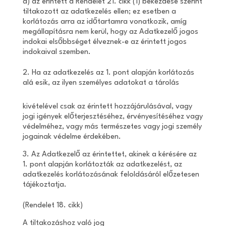
d) az érintett a Rendelet 21. cikk (1) bekezdése szerint
tiltakozott az adatkezelés ellen; ez esetben a
korlátozás arra az időtartamra vonatkozik, amíg
megállapításra nem kerül, hogy az Adatkezelő jogos
indokai elsőbbséget élveznek-e az érintett jogos
indokaival szemben.
2. Ha az adatkezelés az 1. pont alapján korlátozás
alá esik, az ilyen személyes adatokat a tárolás
kivételével csak az érintett hozzájárulásával, vagy
jogi igények előterjesztéséhez, érvényesítéséhez vagy
védelméhez, vagy más természetes vagy jogi személy
jogainak védelme érdekében.
3. Az Adatkezelő az érintettet, akinek a kérésére az
1. pont alapján korlátozták az adatkezelést, az
adatkezelés korlátozásának feloldásáról előzetesen
tájékoztatja.
(Rendelet 18. cikk)
A tiltakozáshoz való jog