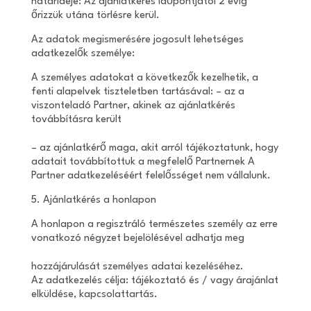
határideje: Az ajánlatkérés időpontjától 2 évig
őrizzük utána törlésre kerül.
Az adatok megismerésére jogosult lehetséges
adatkezelők személye:
A személyes adatokat a következők kezelhetik, a
fenti alapelvek tiszteletben tartásával: – az a
viszonteladó Partner, akinek az ajánlatkérés
továbbításra került
– az ajánlatkérő maga, akit arról tájékoztatunk, hogy
adatait továbbítottuk a megfelelő Partnernek A
Partner adatkezeléséért felelősséget nem vállalunk.
5. Ajánlatkérés a honlapon
A honlapon a regisztráló természetes személy az erre
vonatkozó négyzet bejelölésével adhatja meg
hozzájárulását személyes adatai kezeléséhez.
Az adatkezelés célja: tájékoztató és / vagy árajánlat
elküldése, kapcsolattartás.