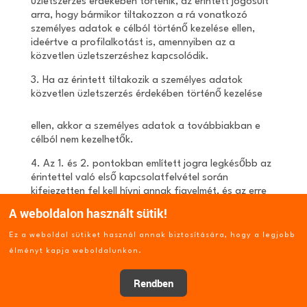
üzletszerzés érdekében történik, az érintett jogosult
arra, hogy bármikor tiltakozzon a rá vonatkozó
személyes adatok e célból történő kezelése ellen,
ideértve a profilalkotást is, amennyiben az a
közvetlen üzletszerzéshez kapcsolódik.
3. Ha az érintett tiltakozik a személyes adatok
közvetlen üzletszerzés érdekében történő kezelése
ellen, akkor a személyes adatok a továbbiakban e
célból nem kezelhetők.
4. Az 1. és 2. pontokban említett jogra legkésőbb az
érintettel való első kapcsolatfelvétel során
kifejezetten fel kell hívni annak figyelmét, és az erre
vonatkozó tájékoztatást egyértelműen és minden
A weboldalon használt sütik!
más információtól elkülönítve kell megjeleníteni.
Ez a weboldal sütiket használ annak biztosítására, hogy a legjobb
5. Az információs társadalommal összefüggő
élményt kapja weboldalunkon.
szolgáltatások igénybevételéhez kapcsolódóan és a
2002/58/EK irányelvtől eltérve az érintett a
Rendben
tiltakozáshoz való jogot műszaki előírásokon alapuló
automatizált eszközökkel is gyakorolhatja.