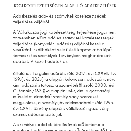
JOGI KÖTELEZETTSÉGEN ALAPULÓ ADATKEZELÉSEK
Adatkezelés adó- és számviteli kötelezettségek
teljesítése céljából
A Vállalkozás jogi kötelezettség teljesítése jogcímén,
törvényben előírt adó és számviteli kötelezettségek
teljesítése (könyvelés, adózás) céljából kezeli a
vevőként, szállítóként vele üzleti kapcsolatba lépő
természetes személyek törvényben meghatározott
adatait. A kezelt adatok az
általános forgalmi adóról szóló 2017. évi CXXVII. tv.
169.§, és 202.§-a alapján különösen: adószám, név,
cím, adózási státusz, a számvitelről szóló 2000. évi
C. törvény 167.§-a alapján: név, cím, a gazdasági
műveletet elrendelő személy vagy szervezet
megjelölése, a személyi jövedelemadóról szóló 1995.
évi CXVII. törvény alapján: vállalkozói igazolvány
száma, adóazonosító jel.
A személyes adatok tárolásának időtartama a
jogalapot adó jogviszony megszűnését követő 8 év.