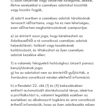
c) azon címzettek vagy címzettek kategóriái, akikkel,
illetve amelyekkel a személyes adatokat közölték
vagy közölni fogják,
d) adott esetben a személyes adatok tárolásának
tervezett időtartama, vagy ha ez nem lehetséges,
ezen időtartam meghatározásának szempontjai;
e) az érintett azon joga, hogy kérelmezheti az
Adatkezelőtől a rá vonatkozó személyes adatok
helyesbítését, törlését vagy kezelésének
korlátozását, és tiltakozhat az ilyen személyes
adatok kezelése ellen;
f) a valamely felügyeleti hatósághoz címzett panasz
benyújtásának joga;
g) ha az adatokat nem az érintettől gyűjtötték, a
forrásukra vonatkozó minden elérhető információ;
h) a Rendelet 22. cikk (1) és (4) bekezdésében
említett automatizált döntéshozatal ténye, ideértve
a profilalkotást is, valamint legalább ezekben az
esetekben az alkalmazott logikára és arra vonatkozó
érthető információk, hogy az ilyen adatkezelés milyen