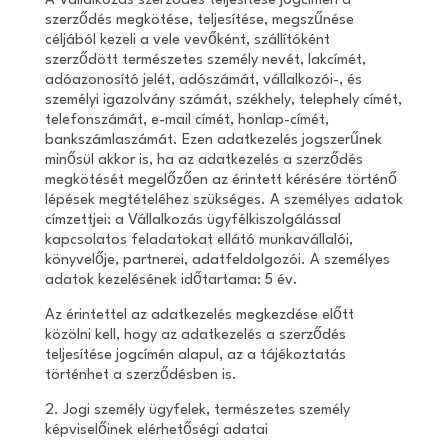
A Vállalkozás szerződés teljesítése jogcímén a
szerződés megkötése, teljesítése, megszűnése
céljából kezeli a vele vevőként, szállítóként
szerződött természetes személy nevét, lakcímét,
adóazonosító jelét, adószámát, vállalkozói-, és
személyi igazolvány számát, székhely, telephely címét,
telefonszámát, e-mail címét, honlap-címét,
bankszámlaszámát. Ezen adatkezelés jogszerűnek
minősül akkor is, ha az adatkezelés a szerződés
megkötését megelőzően az érintett kérésére történő
lépések megtételéhez szükséges. A személyes adatok
címzettjei: a Vállalkozás ügyfélkiszolgálással
kapcsolatos feladatokat ellátó munkavállalói,
könyvelője, partnerei, adatfeldolgozói. A személyes
adatok kezelésének időtartama: 5 év.
Az érintettel az adatkezelés megkezdése előtt
közölni kell, hogy az adatkezelés a szerződés
teljesítése jogcímén alapul, az a tájékoztatás
történhet a szerződésben is.
2. Jogi személy ügyfelek, természetes személy
képviselőinek elérhetőségi adatai