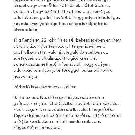
alapul vagy szerződés kötésének előfeltétele-e,
valamint, hogy az érintett köteles-e a személyes
adatokat megadni, továbbá, hogy milyen lehetséges
következményeikkel járhat az adatszolgáltatás
elmaradása;
f) a Rendelet 22. cikk (1) és (4) bekezdésében említett
automatizált döntéshozatal ténye, ideértve a
profilalkotást is, valamint legalább ezekben az
esetekben az alkalmazott logikára és arra
vonatkozóan érthető információk, hogy az ilyen
adatkezelés milyen jelentőséggel, és az érintettre
nézve milyen
várható következményekkel bír.
3. Ha az adatkezelő a személyes adatokon a
gyűjtésük céljától eltérő célból további adatkezelést
kíván végezni, a további adatkezelést megelőzően
tájékoztatnia kell az érintettet erről az eltérő célról és
a (2) bekezdésben említett minden releváns
kiegészítő információról.