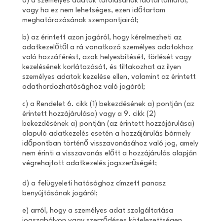
a) a személyes adatok tárolásának időtartamáról,
vagy ha ez nem lehetséges, ezen időtartam
meghatározásának szempontjairól;
b) az érintett azon jogáról, hogy kérelmezheti az
adatkezelőtől a rá vonatkozó személyes adatokhoz
való hozzáférést, azok helyesbítését, törlését vagy
kezelésének korlátozását, és tiltakozhat az ilyen
személyes adatok kezelése ellen, valamint az érintett
adathordozhatósághoz való jogáról;
c) a Rendelet 6. cikk (1) bekezdésének a) pontján (az
érintett hozzájárulása) vagy a 9. cikk (2)
bekezdésének a) pontján (az érintett hozzájárulása)
alapuló adatkezelés esetén a hozzájárulás bármely
időpontban történő visszavonásához való jog, amely
nem érinti a visszavonás előtt a hozzájárulás alapján
végrehajtott adatkezelés jogszerűségét;
d) a felügyeleti hatósághoz címzett panasz
benyújtásának jogáról;
e) arról, hogy a személyes adat szolgáltatása
jogszabályon vagy szerződéses kötelezettségen