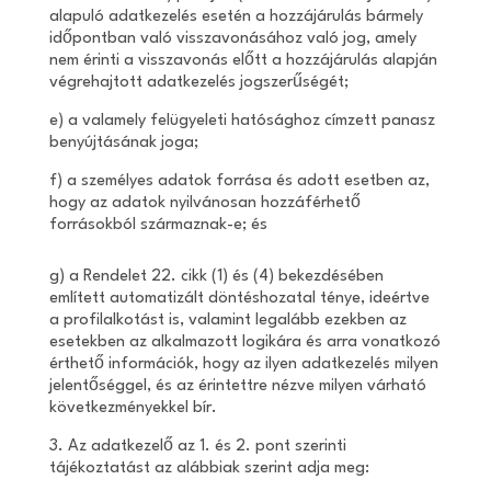
alapuló adatkezelés esetén a hozzájárulás bármely
időpontban való visszavonásához való jog, amely
nem érinti a visszavonás előtt a hozzájárulás alapján
végrehajtott adatkezelés jogszerűségét;
e) a valamely felügyeleti hatósághoz címzett panasz
benyújtásának joga;
f) a személyes adatok forrása és adott esetben az,
hogy az adatok nyilvánosan hozzáférhető
forrásokból származnak-e; és
g) a Rendelet 22. cikk (1) és (4) bekezdésében
említett automatizált döntéshozatal ténye, ideértve
a profilalkotást is, valamint legalább ezekben az
esetekben az alkalmazott logikára és arra vonatkozó
érthető információk, hogy az ilyen adatkezelés milyen
jelentőséggel, és az érintettre nézve milyen várható
következményekkel bír.
3. Az adatkezelő az 1. és 2. pont szerinti
tájékoztatást az alábbiak szerint adja meg: