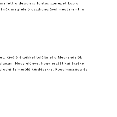
ellett a design is fontos szerepet kap a
périák megfelelő összhangjával megteremti a
ket. Kiváló érzékkel találja el a Megrendelők
olgozni. Nagy előnye, hogy esztétikai érzéke
tud adni felmerülő kérdésekre. Rugalmassága és