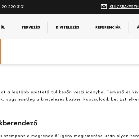
 20 220 3101
KULCSRAKESZH
PÜL
TERVEZÉS
KIVITELEZÉS
REFERENCIÁK
kat a legtöbb építtető túl későn veszi igénybe. Tervező és kiv
k, vagy esetleg a kivitelezés közben kapcsolódik be. Ezt elke
akberendező
s szempont a megrendelői igény megismerése után olyan téra