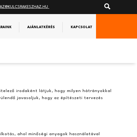
AZ@KULCSRAKESZHAZ.HU
ÁRAINK
AJÁNLATKÉRÉS
KAPCSOLAT
itelező irodaként látjuk, hogy milyen hátrányokkal
rülendő javasoljuk, hogy az építészeti tervezés
lkotás, ahol minőségi anyagok használatával