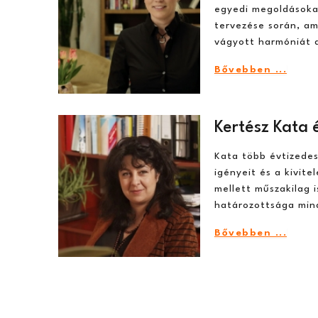
egyedi megoldásokat
tervezése során, am
vágyott harmóniát 
Bővebben ...
Kertész Kata 
Kata több évtizedes 
igényeit és a kivit
mellett műszakilag 
határozottsága min
Bővebben ...