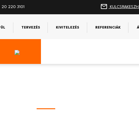
 20 220 3101
KULCSRAKESZH
PÜL
TERVEZÉS
KIVITELEZÉS
REFERENCIÁK
Ajánlatkérés
lap kitöltésével kérje bátran és kötelezettségme