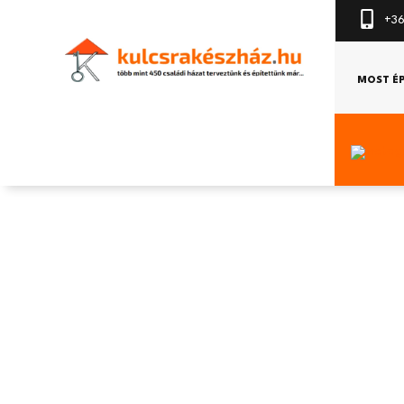
+36
MOST É
Az űr