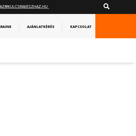
AZ@KULCSRAKESZHAZ.HU
ÁRAINK
AJÁNLATKÉRÉS
KAPCSOLAT
ntesen