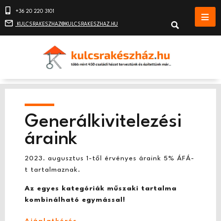
+36 20 220 3101
KULCSRAKESZHAZ@KULCSRAKESZHAZ.HU
Generálkivitelezési
áraink
2023. augusztus 1-től érvényes áraink 5% ÁFÁ-
t tartalmaznak.
Az egyes kategóriák műszaki tartalma
kombinálható egymással!