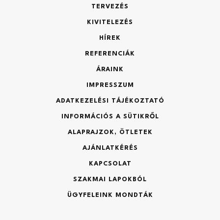
TERVEZÉS
KIVITELEZÉS
Elfogadom az
adatkezelési tájékoztatót
Építmény típusa:
HÍREK
REFERENCIÁK
ÁRAINK
Küldés
IMPRESSZUM
Kérjük, a hasznos alapterületeket írja be!
ADATKEZELÉSI TÁJÉKOZTATÓ
INFORMÁCIÓS A SÜTIKRŐL
Garázs (m2):
Vissza
ALAPRAJZOK, ÖTLETEK
AJÁNLATKÉRÉS
KAPCSOLAT
Földszint (m2):
SZAKMAI LAPOKBÓL
ÜGYFELEINK MONDTÁK