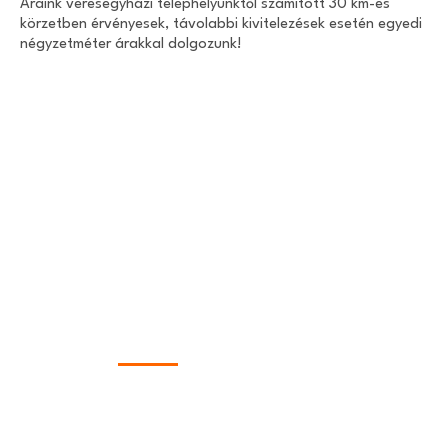
Áraink veresegyházi telephelyünktől számított 30 km-es
körzetben érvényesek, távolabbi kivitelezések esetén egyedi
négyzetméter árakkal dolgozunk!
Ajánlatkérés