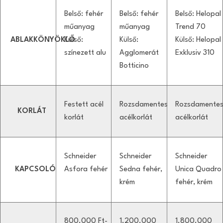
Belső: fehér
Belső: fehér
Belső: Helopal
műanyag
műanyag
Trend 70
ABLAKKÖNYÖKLŐ
Külső:
Külső:
Külső: Helopal
színezett alu
Agglomerát
Exklusiv 310
Botticino
Festett acél
Rozsdamentes
Rozsdamente
KORLÁT
korlát
acélkorlát
acélkorlát
Schneider
Schneider
Schneider
KAPCSOLÓ
Asfora fehér
Sedna fehér,
Unica Quadro
krém
fehér, krém
800.000 Ft-
1.200.000
1.800.000