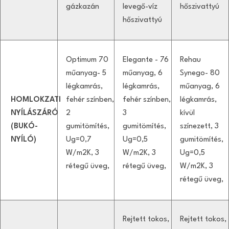
gázkazán
levegő-víz
hőszivattyú
hőszivattyú
Optimum 70
Elegante - 76
Rehau
műanyag- 5
műanyag, 6
Synego- 80
légkamrás,
légkamrás,
műanyag, 6
HOMLOKZATI
fehér színben,
fehér színben,
légkamrás,
NYÍLÁSZÁRÓ
2
3
kívül
(BUKÓ-
gumitömítés,
gumitömítés,
színezett, 3
NYÍLÓ)
Ug=0,7
Ug=0,5
gumitömítés,
W/m2K, 3
W/m2K, 3
Ug=0,5
rétegű üveg,
rétegű üveg,
W/m2K, 3
rétegű üveg,
Rejtett tokos,
Rejtett tokos,