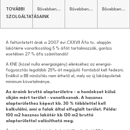
TOVÁBBI
Bővebben...
Bővebben...
Bővebben...
SZOLGÁLTATÁSAINK
A feltüntetett árak a 2007 évi CXXVII Áfa tv. alapján
lakótérre vonatkozólag 5 % áfát tartalmazzák, garázs
esetében 27 % áfa számítandó!
A KNE (közel nulla energiaigény) eléréséhez az energia-
fogyasztás legalább 25%-át megújuló forrásból kell fedezni.
Enélkül a BB minősítés nem érhető el, mely az új lakóépületek
minimum követelménye.
Az áraink bruttó alapterületre - a homlokzat külső
síkján mért terület - vonatkoznak. A hasznos
alapterülethez képest kb. 30 % többlettel kell
kalkulálni, ami a falak által elfoglalt terület. Példa:
100 m2 hasznos lakótér kb 130 m2 bruttó
alapterülettel valósítható meg.