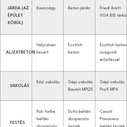
JÁRDA (AZ
Kavicságy
Beton járda
Friedl Arett
ÉPÜLET
VG4 B15 térkő
KÖRÜL)
Helyszínen
Esztrich
Esztrich beton
ALJZATBETON
kevert
beton
üvegszál
erősítéssel
Kézi vakolás
Gépi vakolás
Gépi vakolás
VAKOLÁS
Baumit MPI25
Profi MP4
Poli-farbe
Dufa beltéri
Casati
beltéri
diszperziós
Primavera
FESTÉS
diszperziós
festék
beltéri festék