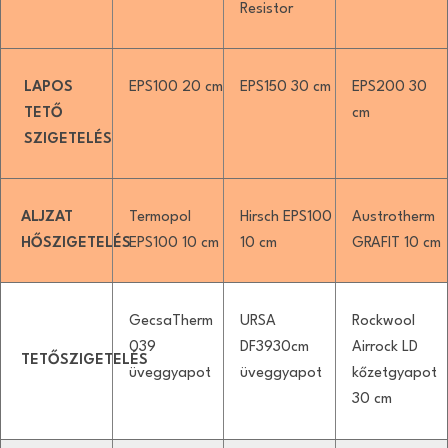
Resistor
LAPOS
EPS100 20 cm
EPS150 30 cm
EPS200 30
TETŐ
cm
SZIGETELÉS
ALJZAT
Termopol
Hirsch EPS100
Austrotherm
HŐSZIGETELÉS
EPS100 10 cm
10 cm
GRAFIT 10 cm
GecsaTherm
URSA
Rockwool
039
DF3930cm
Airrock LD
TETŐSZIGETELÉS
üveggyapot
üveggyapot
kőzetgyapot
30 cm