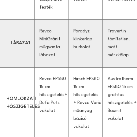
festék
Revco
Paradyz
Travertin
MiniGránit
klinkerlap
tömítetlen,
LÁBAZAT
műgyanta
burkolat
matt
lábazat
mészkőlap
Revco EPS80
Hirsch EPS80
Austrotherm
15 cm
15 cm
EPS80 15 cm
hőszigetelés+
hőszigetelés
grafitos
HOMLOKZATI
Düfa Putz
+ Revco Vario
hőszigetelés +
HŐSZIGETELÉS
vakolat
műanyag
Baumit
bázisú
vakolat
vakolat