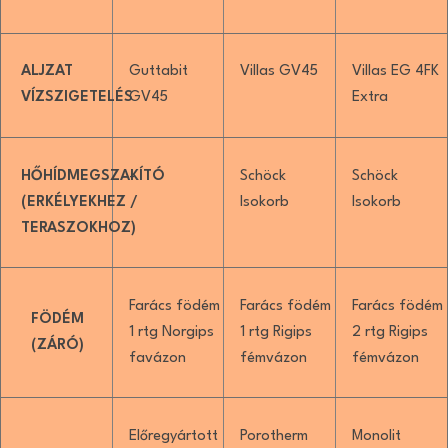
ALJZAT
Guttabit
Villas GV45
Villas EG 4FK
VÍZSZIGETELÉS
GV45
Extra
HŐHÍDMEGSZAKÍTÓ
-
Schöck
Schöck
(ERKÉLYEKHEZ /
Isokorb
Isokorb
TERASZOKHOZ)
Farács födém
Farács födém
Farács födém
FÖDÉM
1 rtg Norgips
1 rtg Rigips
2 rtg Rigips
(ZÁRÓ)
favázon
fémvázon
fémvázon
Előregyártott
Porotherm
Monolit