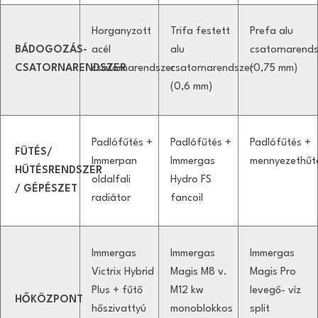
Horganyzott
Trifa festett
Prefa alu
BÁDOGOZÁS-
acél
alu
csatornarends
CSATORNARENDSZER
csatornarendszer
csatornarendszer
(0,75 mm)
(0,6 mm)
Padlófűtés +
Padlófűtés +
Padlófűtés +
FŰTÉS/
Immerpan
Immergas
mennyezethűt
HŰTÉSRENDSZER
oldalfali
Hydro FS
/ GÉPÉSZET
radiátor
fancoil
Immergas
Immergas
Immergas
Victrix Hybrid
Magis M8 v.
Magis Pro
Plus + fűtő
M12 kw
levegő- víz
HŐKÖZPONT
hőszivattyú
monoblokkos
split