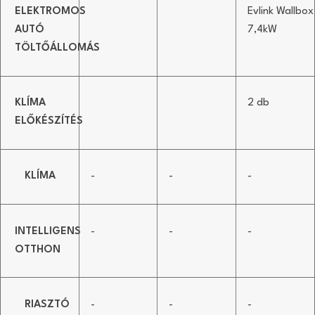
ELEKTROMOS
Evlink Wallbox
AUTÓ
7,4kW
TÖLTŐÁLLOMÁS
KLÍMA
2 db
ELŐKÉSZÍTÉS
KLÍMA
-
-
-
INTELLIGENS
-
-
-
OTTHON
RIASZTÓ
-
-
-