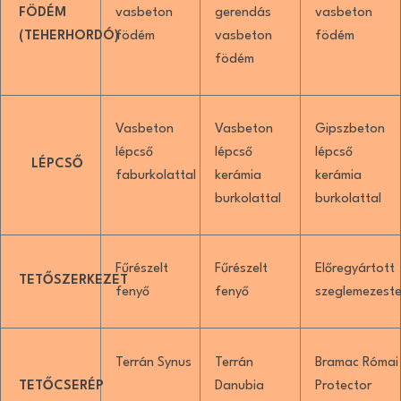
FÖDÉM
vasbeton
gerendás
vasbeton
(TEHERHORDÓ)
födém
vasbeton
födém
födém
Vasbeton
Vasbeton
Gipszbeton
lépcső
lépcső
lépcső
LÉPCSŐ
faburkolattal
kerámia
kerámia
burkolattal
burkolattal
Fűrészelt
Fűrészelt
Előregyártott
TETŐSZERKEZET
fenyő
fenyő
szeglemezeste
Terrán Synus
Terrán
Bramac Római
TETŐCSERÉP
Danubia
Protector