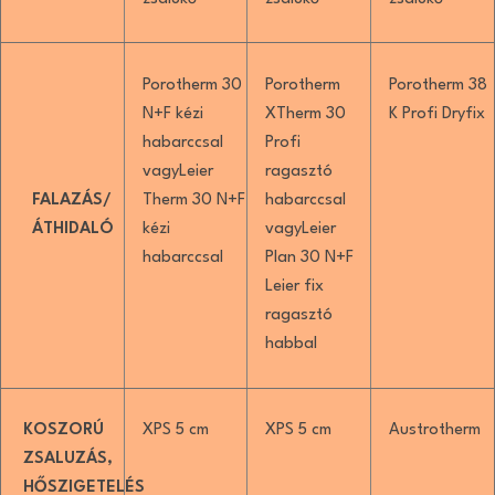
Porotherm 30
Porotherm
Porotherm 38
N+F kézi
XTherm 30
K Profi Dryfix
habarccsal
Profi
vagyLeier
ragasztó
FALAZÁS/
Therm 30 N+F
habarccsal
ÁTHIDALÓ
kézi
vagyLeier
habarccsal
Plan 30 N+F
Leier fix
ragasztó
habbal
KOSZORÚ
XPS 5 cm
XPS 5 cm
Austrotherm
ZSALUZÁS,
HŐSZIGETELÉS