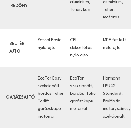
alumínium,
alumínium,
REDŐNY
fehér, kézi
fehér,
motoros
Pascal Basic
CPL
MDF festett
BELTÉRI
nyíló ajtó
dekorfóliás
nyíló ajtó
AJTÓ
nyíló ajtó
EcoTor Easy
EcoTor
Hörmann
szekcionált,
szekcionált,
LPU42
bordás fehér
bordás, fehér
Standard,
GARÁZSAJTÓ
Torlift
garázskapu
ProMatic
garázskapu
motorral
motor, színes,
motorral
szekcionált