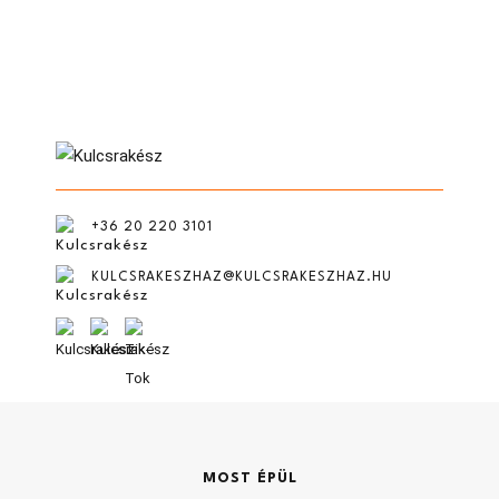
készpénz
Hol építkezne?
hitel
CSOK
Hossz (m)
+36 20 220 3101
ingatlan beszámítás
KULCSRAKESZHAZ@KULCSRAKESZHAZ.HU
Megjegyzés
Építés tervezett időpontja?
Telek mérete (m2)
MOST ÉPÜL