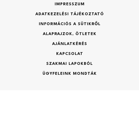
IMPRESSZUM
Kérjük, a hasznos alapterületeket írja be!
ADATKEZELÉSI TÁJÉKOZTATÓ
INFORMÁCIÓS A SÜTIKRŐL
Garázs (m2):
Vissza
ALAPRAJZOK, ÖTLETEK
AJÁNLATKÉRÉS
KAPCSOLAT
Földszint (m2):
SZAKMAI LAPOKBÓL
ÜGYFELEINK MONDTÁK
Kocsibeálló (m2):
Szolgáltatások
Emelet (m2):
KERTÉPÍTÉS, TÓÉPÍTÉS, KEMENCE, MEDENCE
GÉPI FÖLDMUNKA, BONTÁS