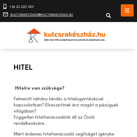
+36 20 220 3101
KULCSRAKESZHAZ@KULCSRAKESZHAZ.HU
HITEL
Hitelre van szüksége?
Felmerült néhány kérdés a hitelügyintézéssel
kapcsolatban? Elveszettnek érzi magát a pézügyek
világában?
Független hiteltanácsadónk áll az Önök
rendelkezésére.
Miért érdemes hiteltanácsadó segítségét igénybe