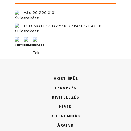
CSOK
Hossz (m)
+36 20 220 3101
ingatlan beszámítás
KULCSRAKESZHAZ@KULCSRAKESZHAZ.HU
Megjegyzés
Építés tervezett időpontja?
Telek mérete (m2)
MOST ÉPÜL
TERVEZÉS
KIVITELEZÉS
Elfogadom az
adatkezelési tájékoztatót
Építmény típusa:
HÍREK
REFERENCIÁK
ÁRAINK
Küldés