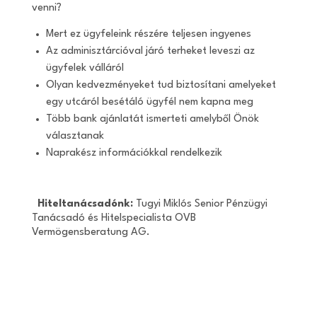
venni?
Mert ez ügyfeleink részére teljesen ingyenes
Az adminisztárcióval járó terheket leveszi az
ügyfelek válláról
Olyan kedvezményeket tud biztosítani amelyeket
egy utcáról besétáló ügyfél nem kapna meg
Több bank ajánlatát ismerteti amelyből Önök
választanak
Naprakész információkkal rendelkezik
Hiteltanácsadónk:
Tugyi Miklós Senior Pénzügyi
Tanácsadó és Hitelspecialista OVB
Vermögensberatung AG.